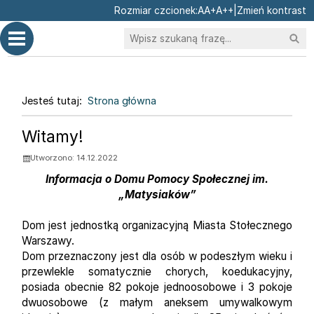
Ustaw domyślną czcionk
Ustaw większą czcionk
Ustaw największą cz
Rozmiar czcionek:
A
A+
A++
|
Zmień kontrast
Przejdź do głównej treści
Przejdź do wyszukiwarki
Wysz
1
«
»
1
2
3
4
5
6
Jesteś tutaj:
Strona główna
Strona główna
Aktualności
Witamy!
Utworzono: 14.12.2022
Informacja o Domu Pomocy Społecznej im.
„Matysiaków”
Dom jest jednostką organizacyjną Miasta Stołecznego
Warszawy.
Dom przeznaczony jest dla osób w podeszłym wieku i
przewlekle somatycznie chorych, koedukacyjny,
posiada obecnie 82 pokoje jednoosobowe i 3 pokoje
dwuosobowe (z małym aneksem umywalkowym