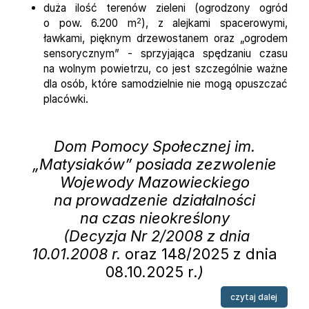
duża ilość terenów zieleni (ogrodzony ogród
2
o pow. 6.200 m
), z alejkami spacerowymi,
ławkami, pięknym drzewostanem oraz „ogrodem
sensorycznym” - sprzyjająca spędzaniu czasu
na wolnym powietrzu, co jest szczególnie ważne
dla osób, które samodzielnie nie mogą opuszczać
placówki.
Dom Pomocy Społecznej im.
„Matysiaków” posiada zezwolenie
Wojewody Mazowieckiego
na prowadzenie działalności
na czas nieokreślony
(Decyzja Nr 2/2008 z dnia
10.01.2008 r.
oraz 148/2025 z dnia
08.10.2025 r.
)
na tema
czytaj dalej