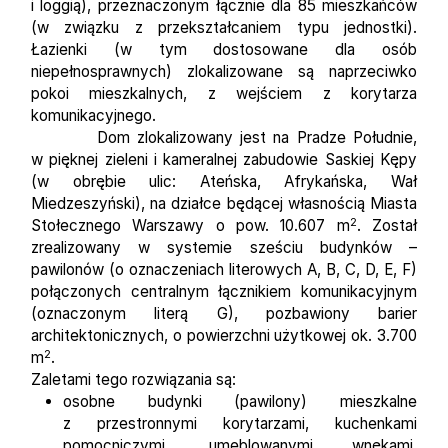
i loggią), przeznaczonym łącznie dla 85 mieszkańców
(w związku z przekształcaniem typu jednostki).
Łazienki (w tym dostosowane dla osób
niepełnosprawnych) zlokalizowane są naprzeciwko
pokoi mieszkalnych, z wejściem z korytarza
komunikacyjnego.
Dom zlokalizowany jest na Pradze Południe,
w pięknej zieleni i kameralnej zabudowie Saskiej Kępy
(w obrębie ulic: Ateńska, Afrykańska, Wał
Miedzeszyński), na działce będącej własnością Miasta
2
Stołecznego Warszawy o pow. 10.607 m
. Został
zrealizowany w systemie sześciu budynków –
pawilonów (o oznaczeniach literowych A, B, C, D, E, F)
połączonych centralnym łącznikiem komunikacyjnym
(oznaczonym literą G), pozbawiony barier
architektonicznych, o powierzchni użytkowej ok. 3.700
2
m
.
Zaletami tego rozwiązania są:
osobne budynki (pawilony) mieszkalne
z przestronnymi korytarzami, kuchenkami
pomocniczymi, umeblowanymi wnękami,